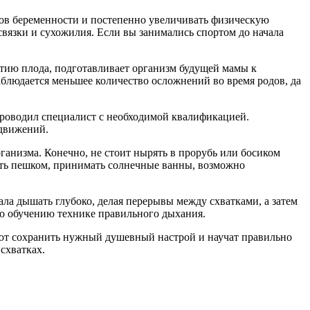
ков беременности и постепенно увеличивать физическую
вязки и сухожилия. Если вы занимались спортом до начала
тию плода, подготавливает организм будущей мамы к
аблюдается меньшее количество осложнений во время родов, да
проводил специалист с необходимой квалификацией.
 движений.
ганизма. Конечно, не стоит нырять в прорубь или босиком
дить пешком, принимать солнечные ванны, возможно
ала дышать глубоко, делая перерывы между схватками, а затем
по обучению технике правильного дыхания.
яют сохранить нужный душевный настрой и научат правильно
схватках.