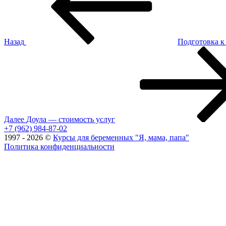
записям
Назад
Подготовка к
Следующая
запись
Далее
Доула — стоимость услуг
+7 (962) 984-87-02
1997 - 2026 ©
Курсы для беременных "Я, мама, папа"
Политика конфиденциальности