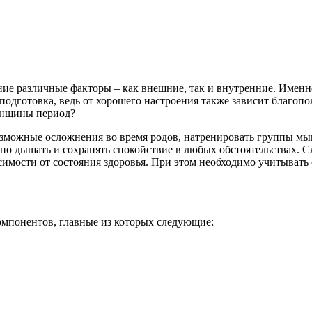
е различные факторы – как внешние, так и внутренние. Именно
одготовка, ведь от хорошего настроения также зависит благопо
енщины период?
озможные осложнения во время родов, натренировать группы мы
но дышать и сохранять спокойствие в любых обстоятельствах. Сл
исимости от состояния здоровья. При этом необходимо учитывать
омпонентов, главные из которых следующие: