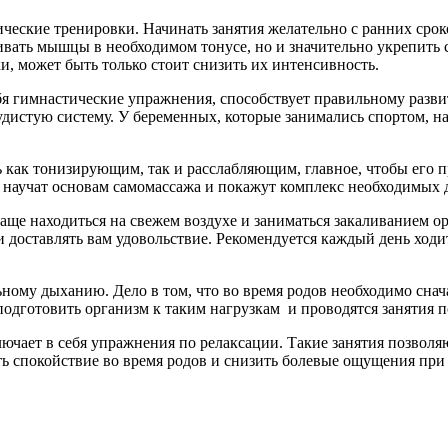
ческие тренировки. Начинать занятия желательно с ранних сро
вать мышцы в необходимом тонусе, но и значительно укрепить с
и, может быть только стоит снизить их интенсивность.
я гимнастические упражнения, способствует правильному разви
удистую систему. У беременных, которые занимались спортом, н
 как тонизирующим, так и расслабляющим, главное, чтобы его 
с научат основам самомассажа и покажут комплекс необходимых
ще находиться на свежем воздухе и заниматься закаливанием ор
 и доставлять вам удовольствие. Рекомендуется каждый день хо
ному дыханию. Дело в том, что во время родов необходимо снач
подготовить организм к таким нагрузкам и проводятся занятия 
лючает в себя упражнения по релаксации. Такие занятия позвол
ь спокойствие во время родов и снизить болевые ощущения при 