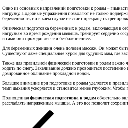
Одно из основных направлений подготовки к родам – гимнасти
нагрузку. Подобные упражнения позволяют не только поддержи
беременности, ни в коем случае не стоит прекращать тренировк
Физическая подготовка беременных к родам, включающая в себ
нагрузкам во время рождения малыша, тренирует сердечно-сос
и сами они проходят легче и безболезненнее.
Для беременных женщин очень полезен массаж. Он может быть
Существуют даже специальные курсы для будущих мам, где ва
Также для правильной физической подготовки к родам важно ча
ходить по снегу. Закаливание должно проводиться постепенно
дозированное обливание прохладной водой.
Большое внимание при подготовке к родам уделяется и правиль
темп дыхания ускоряется и становится менее глубоким. Чтобы 
Полноценная
физическая подготовка к родам
обязательно вк
расслаблять напряженные мышцы. А это все позволит сохранит
Навигация
Предыдущая
запись:
по