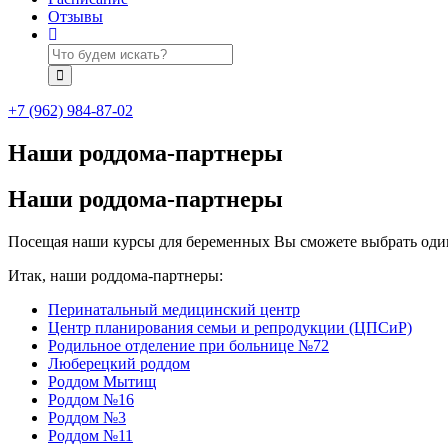
Отзывы
+7 (962) 984-87-02
Наши роддома-партнеры
Наши роддома-партнеры
Посещая наши курсы для беременных Вы сможете выбрать один
Итак, наши роддома-партнеры:
Перинатальный медицинский центр
Центр планирования семьи и репродукции (ЦПСиР)
Родильное отделение при больнице №72
Люберецкий роддом
Роддом Мытищ
Роддом №16
Роддом №3
Роддом №11