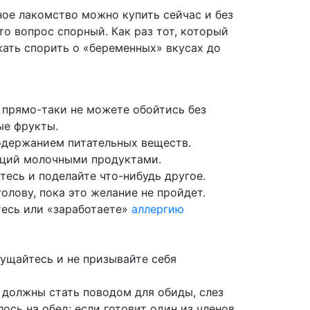
ное лакомство можно купить сейчас и без
то вопрос спорный. Как раз тот, который
жать спорить о «беременных» вкусах до
ы прямо-таки не можете обойтись без
ые фрукты.
одержанием питательных веществ.
льций молочными продуктами.
тесь и поделайте что-нибудь другое.
олову, пока это желание не пройдет.
тесь или «заработаете»
аллергию
мущайтесь и не призывайте себя
е должны стать поводом для обиды, слез
лось на обед; если готовит один из членов