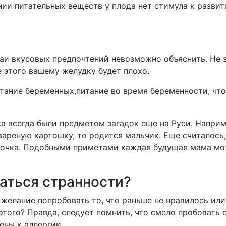
ии питательных веществ у плода нет стимула к развит
аи вкусовых предпочтений невозможно объяснить. Не за
е этого вашему желудку будет плохо.
а всегда были предметом загадок еще на Руси. Напри
 вареную картошку, то родится мальчик. Еще считалось
евочка. Подобными приметами каждая будущая мама мо
аться странности?
желание попробовать то, что раньше не нравилось или
е этого? Правда, следует помнить, что смело пробоват
ены к аллергии.