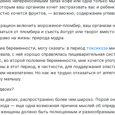
ршенно непереносимыми запах кофе или одна только мы
которым ваш организм хочет застраховать вас и ребенк
астно хочется фруктов, — возможно, содержание углев
 рацион включить мороженое-пломбир, ваш организм 
заться от пломбира и съесть йогурт или творог вместо 
раво на жизнь: природа мудра.
ие беременности, могу сказать: в период
токсикоза
мне
овала, с ней хорошо справлялась пищеварительная сис
с, во второй половине беременности, мне хочется упот
ны в этот период, в частности, для поддержания элас
м нежелателен. Но как же трудно отказаться от аппет
му малышу.
двоих?
 за двоих, распространено более чем широко. Порой о
тсюда — еще одна возможная причина мыслей об опред
 женщины должно быть полноценным и разнообразным, н