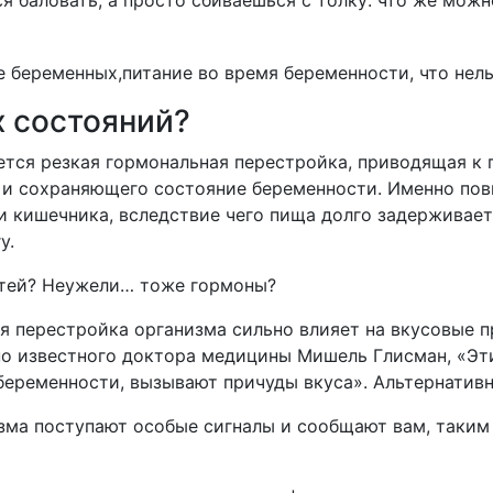
ся баловать, а просто сбиваешься с толку: что же мож
 состояний?
тся резкая гормональная перестройка, приводящая к
 и сохраняющего состояние беременности. Именно по
и кишечника, вследствие чего пища долго задерживает
у.
стей? Неужели… тоже гормоны?
ная перестройка организма сильно влияет на вкусовые 
но известного доктора медицины Мишель Глисман, «Эт
беременности, вызывают причуды вкуса». Альтернативн
зма поступают особые сигналы и сообщают вам, таким о