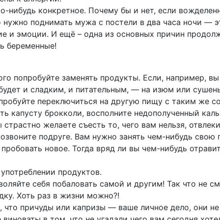
-нибудь конкретное. Почему бы и нет, если вожделен
о нужно поднимать мужа с постели в два часа ночи — э
е и эмоции. И ещё – одна из основных причин продол
ть беременные!
ого попробуйте заменять продукты. Если, например, в
 будет и сладким, и питательным, — на изюм или сушен
пробуйте переключиться на другую пищу с таким же с
сть капусту брокколи, восполните недополученный ка
 страстно желаете съесть то, чего вам нельзя, отвлеки
позвоните подруге. Вам нужно занять чем-нибудь свою г
пробовать новое. Тогда вряд ли вы чем-нибудь отрави
 употреблении продуктов.
воляйте себя побаловать самой и другим! Так что не с
дку. Хоть раз в жизни можно?!
, что причуды или капризы — ваше личное дело, они н
виноваты в том, что не угадали чего вам сегодня хоте