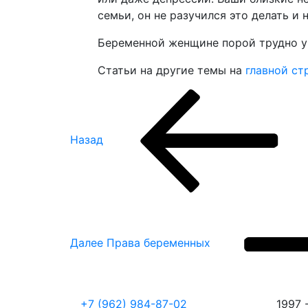
семьи, он не разучился это делать и
Беременной женщине порой трудно уг
Статьи на другие темы на
главной ст
Навигация
Предыдущая
запись:
по
Назад
записям
Следующая
запись
Далее
Права беременных
+7 (962) 984-87-02
1997 