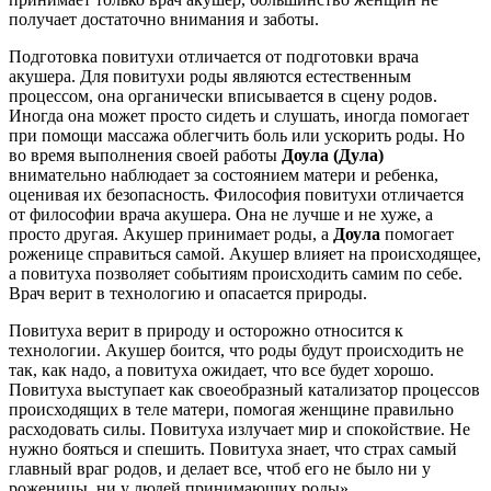
получает достаточно внимания и заботы.
Подготовка повитухи отличается от подготовки врача
акушера. Для повитухи роды являются естественным
процессом, она органически вписывается в сцену родов.
Иногда она может просто сидеть и слушать, иногда помогает
при помощи массажа облегчить боль или ускорить роды. Но
во время выполнения своей работы
Доула (Дула)
внимательно наблюдает за состоянием матери и ребенка,
оценивая их безопасность. Философия повитухи отличается
от философии врача акушера. Она не лучше и не хуже, а
просто другая. Акушер принимает роды, а
Доула
помогает
роженице справиться самой. Акушер влияет на происходящее,
а повитуха позволяет событиям происходить самим по себе.
Врач верит в технологию и опасается природы.
Повитуха верит в природу и осторожно относится к
технологии. Акушер боится, что роды будут происходить не
так, как надо, а повитуха ожидает, что все будет хорошо.
Повитуха выступает как своеобразный катализатор процессов
происходящих в теле матери, помогая женщине правильно
расходовать силы. Повитуха излучает мир и спокойствие. Не
нужно бояться и спешить. Повитуха знает, что страх самый
главный враг родов, и делает все, чтоб его не было ни у
роженицы, ни у людей принимающих роды»