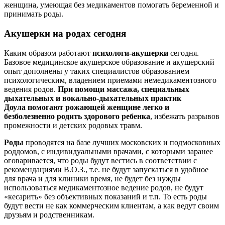
женщина, умеющая без медикаментов помогать беременной и
принимать роды.
Акушерки на родах сегодня
Каким образом работают
психологи-акушерки
сегодня.
Базовое медицинское акушерское образование и акушерский
опыт дополнены у таких специалистов образованием
психологическим, владением приемами немедикаментозного
ведения родов.
При помощи массажа, специальных
дыхательных и вокально-дыхательных практик
Доула помогают рожающей женщине легко и
безболезненно родить здорового ребенка
, избежать разрывов
промежности и детских родовых травм.
Роды
проводятся на базе лучших московских и подмосковных
роддомов, с индивидуальными врачами, с которыми заранее
оговаривается, что роды будут вестись в соответствии с
рекомендациями В.О.З., т.е. не будут запускаться в удобное
для врача и для клиники время, не будет без нужды
использоваться медикаментозное ведение родов, не будут
«кесарить» без объективных показаний и т.п. То есть роды
будут вести не как коммерческим клиентам, а как ведут своим
друзьям и родственникам.