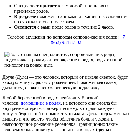
Специалист
приедет
к вам домой, при первых
признаках родов.
В роддоме
поможет техниками дыхания и расслабления
на схватках и спец. массажем.
Останется
с вами после родов в течение 2 часов.
Телефон акушерки по вопросам сопровождения родов:
+7
(962) 984-87-02
Доула (Дула) — это человек, который от начала схваток, будет
каждую минуту рядом с роженицей. Поможет массажем,
дыханием, окажет психологическую поддержку.
Любой беременной в родах необходим близкий
человек,
помощница в родах
, на которого она смогла бы
внутренне опереться, довериться ему, который каждую
минуту будет с ней и поможет массажем. Доула подскажет, как
дышать и что делать, чтобы облегчить боль и ускорить
благополучное рождение ребеночка. Традиционно таким
человеком была повитуха — опытная в родах (
доула
)