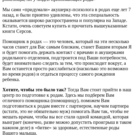
Мы сами «придумали» акушерку-психолога в родах еще лет 7
назад, и были приятно удивлены, что эта специальность
оказывается широко распространена и популярна на Западе.
Кстати, очень советуем купить и прочитать вышеуказанные
книги Серсов.
Помощник в родах — это человек, который на эти несколько
часов станет для Вас самым близким, станет Вашим вторым Я
и будет помогать держать контакт с врачами и акушерками
родильного отделения, подстроится под Ваши потребности,
будет внимательно следить за тем, что происходит вокруг, а
Вам останется просто расслабиться (насколько это возможно
во время родов) и отдаться процессу самого рождения
ребенка.
Хотите, чтобы это было так?
Тогда Вам стоит прийти в наш
центр по подготовке к родам. Здесь мы подберем Вам
отличного помощника (помощницу), поможем Вам
подготовиться к родам вместе с партнером, научим партнера
(кстати, это не обязательно муж) помогать Вам так, чтобы не
мешать врачам, чтобы вы все стали одной командой, которая
выиграет (конечно, разве можно допустить проигрыш в таком
важном деле) в «битве» за здоровые, естественные роды
Вашего малыша.