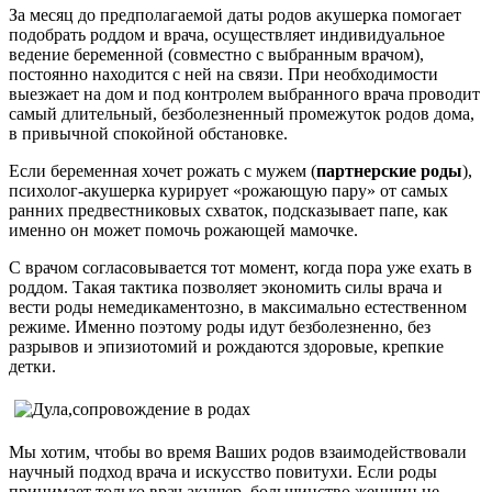
За месяц до предполагаемой даты родов акушерка помогает
подобрать роддом и врача, осуществляет индивидуальное
ведение беременной (совместно с выбранным врачом),
постоянно находится с ней на связи. При необходимости
выезжает на дом и под контролем выбранного врача проводит
самый длительный, безболезненный промежуток родов дома,
в привычной спокойной обстановке.
Если беременная хочет рожать с мужем (
партнерские роды
),
психолог-акушерка курирует «рожающую пару» от самых
ранних предвестниковых схваток, подсказывает папе, как
именно он может помочь рожающей мамочке.
С врачом согласовывается тот момент, когда пора уже ехать в
роддом. Такая тактика позволяет экономить силы врача и
вести роды немедикаментозно, в максимально естественном
режиме. Именно поэтому роды идут безболезненно, без
разрывов и эпизиотомий и рождаются здоровые, крепкие
детки.
Мы хотим, чтобы во время Ваших родов взаимодействовали
научный подход врача и искусство повитухи. Если роды
принимает только врач акушер, большинство женщин не