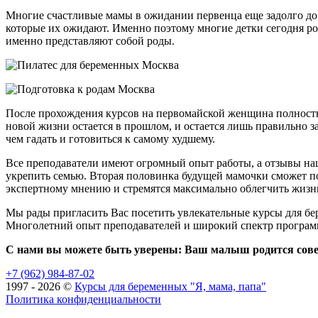
Многие счастливые мамы в ожидании первенца еще задолго до 
которые их ожидают. Именно поэтому многие детки сегодня р
именно представляют собой роды.
После прохождения курсов на первомайской женщина полностью
новой жизни остается в прошлом, и остается лишь правильно з
чем гадать и готовиться к самому худшему.
Все преподаватели имеют огромный опыт работы, а отзывы наш
укрепить семью. Вторая половинка будущей мамочки сможет поня
экспертному мнению и стремятся максимально облегчить жизн
Мы рады пригласить Вас посетить увлекательные курсы для б
Многолетний опыт преподавателей и широкий спектр программ
С нами вы можете быть уверены: Ваш малыш родится сов
+7 (962) 984-87-02
1997 - 2026 ©
Курсы для беременных "Я, мама, папа"
Политика конфиденциальности