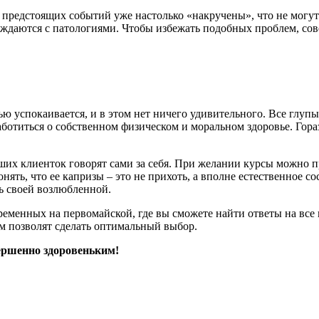
предстоящих событий уже настолько «накручены», что не могут
ождаются с патологиями. Чтобы избежать подобных проблем, со
 успокаивается, и в этом нет ничего удивительного. Все глупы
аботиться о собственном физическом и моральном здоровье. Гор
их клиенток говорят сами за себя. При желании курсы можно пр
ть, что ее капризы – это не прихоть, а вполне естественное со
ь своей возлюбленной.
еременных на первомайской, где вы сможете найти ответы на в
 позволят сделать оптимальный выбор.
ершенно здоровеньким!