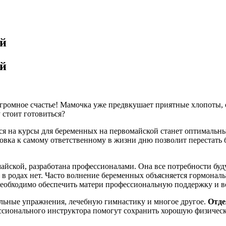
ой
ой
огромное счастье! Мамочка уже предвкушает приятные хлопоты, 
 стоит готовиться?
ься на курсы для беременных на первомайской станет оптимальн
ка к самому ответственному в жизни дню позволит перестать бе
майской, разработана профессионалами. Она все потребности бу
 в родах нет. Часто волнение беременных объясняется гормонал
 необходимо обеспечить матери профессиональную поддержку и 
льные упражнения, лечебную гимнастику и многое другое.
Отде
сионального инструктора помогут сохранить хорошую физическу