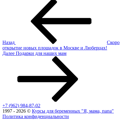
Навигация
Предыдущая
запись:
по
записям
Назад
Скоро
открытие новых площадок в Москве и Люберцах!
Следующая
Далее
Подарки для наших мам
запись
+7 (962) 984-87-02
1997 - 2026 ©
Курсы для беременных "Я, мама, папа"
Политика конфиденциальности