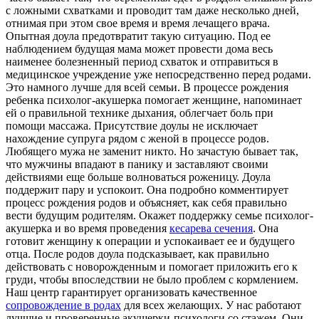
с ложными схватками и проводит там даже несколько дней,
отнимая при этом свое время и время лечащего врача.
Опытная доула предотвратит такую ситуацию. Под ее
наблюдением будущая мама может провести дома весь
наименее болезненный период схваток и отправиться в
медицинское учреждение уже непосредственно перед родами.
Это намного лучше для всей семьи. В процессе рождения
ребенка психолог-акушерка помогает женщине, напоминает
ей о правильной технике дыхания, облегчает боль при
помощи массажа. Присутствие доулы не исключает
нахождение супруга рядом с женой в процессе родов.
Любящего мужа не заменит никто. Но зачастую бывает так,
что мужчины впадают в панику и заставляют своими
действиями еще больше волноваться роженицу. Доула
поддержит пару и успокоит. Она подробно комментирует
процесс рождения родов и объясняет, как себя правильно
вести будущим родителям. Окажет поддержку семье психолог-
акушерка и во время проведения
кесарева сечения
. Она
готовит женщину к операции и успокаивает ее и будущего
отца. После родов доула подсказывает, как правильно
действовать с новорожденным и помогает приложить его к
груди, чтобы впоследствии не было проблем с кормлением.
Наш центр гарантирует организовать качественное
сопровождение в родах
для всех желающих. У нас работают
лучшие и проверенные акушерки-психологи со стажем. Они