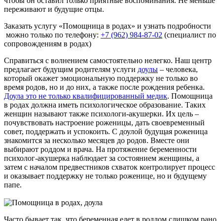
чтобы он оставил только приятные воспоминания. Не меньше
переживают и будущие отцы.
Заказать услугу «Помощница в родах» и узнать подробности
можно только по телефону:
+7 (962) 984-87-02
(специалист по
сопровождениям в родах)
Справиться с волнением самостоятельно нелегко. Наш центр
предлагает будущим родителям услуги
доулы
– человека,
который окажет эмоциональную поддержку не только во
время родов, но и до них, а также после рождения ребенка.
Доула это не только квалифицированный медик
. Помощница
в родах должна иметь психологическое образование. Таких
женщин называют также психологи-акушерки. Их цель –
почувствовать настроение роженицы, дать своевременный
совет, поддержать и успокоить. С доулой будущая роженица
знакомится за несколько месяцев до родов. Вместе они
выбирают роддом и врача. На протяжение беременности
психолог-акушерка наблюдает за состоянием женщины, а
затем с началом предвестников схваток контролирует процесс
и оказывает поддержку не только роженице, но и будущему
папе.
Часто бывает так, что беременная едет в роддом слишком рано