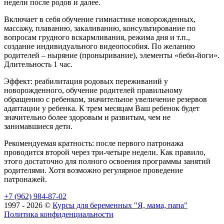
недели после родов и далее.
Включает в себя обучение гимнастике новорожденных,
массажу, плаванию, закаливанию, консультирование по
вопросам грудного вскармливания, режима дня и т.п.,
создание индивидуального видеопособия. По желанию
родителей – ныряние (проныривание), элементы «беби-йоги».
Длительность 1 час.
Эффект: реабилитация родовых переживаний у
новорожденного, обучение родителей правильному
обращению с ребенком, значительное увеличение резервов
адаптации у ребенка. К трем месяцам Ваш ребенок будет
значительно более здоровым и развитым, чем не
занимавшиеся дети.
Рекомендуемая кратность: после первого патронажа
проводится второй через три-четыре недели. Как правило,
этого достаточно для полного освоения программы занятий
родителями. Хотя возможно регулярное проведение
патронажей.
+7 (962) 984-87-02
1997 - 2026 ©
Курсы для беременных "Я, мама, папа"
Политика конфиденциальности