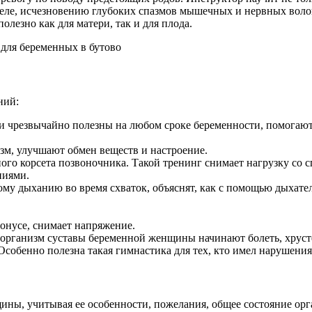
теле, исчезновению глубоких спазмов мышечных и нервных волоко
олезно как для матери, так и для плода.
ний:
чрезвычайно полезны на любом сроке беременности, помогают 
м, улучшают обмен веществ и настроение.
го корсета позвоночника. Такой тренинг снимает нагрузку со 
ниями.
му дыханию во время схваток, объяснят, как с помощью дыхател
онусе, снимает напряжение.
а организм суставы беременной женщины начинают болеть, хруст
Особенно полезна такая гимнастика для тех, кто имел нарушения
ны, учитывая ее особенности, пожелания, общее состояние орга