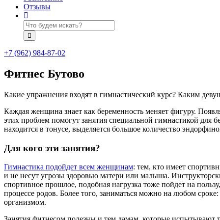
Отзывы
+7 (962) 984-87-02
Фитнес Бутово
Какие упражнения входят в гимнастический курс? Каким деву
Каждая женщина знает как беременность меняет фигуру. Появл
этих проблем помогут занятия специальной гимнастикой для б
находится в тонусе, выделяется большое количество эндорфин
Для кого эти занятия?
Гимнастика подойдет всем женщинам
: тем, кто имеет спортив
и не несут угрозы здоровью матери или малыша. Инструкторск
спортивное прошлое, подобная нагрузка тоже пойдет на пользу
процессе родов. Более того, заниматься можно на любом сроке
организмом.
Занятия фитнесом полезны и тем дамам, которые испытывают т