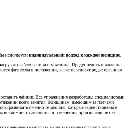
 Мы используем
индивидуальный подход к каждой женщине
.
нагрузок слабеют спина и поясница. Предупредить появление
ются фитнесом в положении, легче переносят роды: организм
ы поставить чайник. Все упражнения разработаны специалистами
ротяжении всего занятия. Женщинам, имеющим за плечами
чтобы развивать именно те мышцы, которые задействованы в
тены возможности женщины и изменения, произошедшие с ее
лько правильно напрягать мышцы различных групп, но и