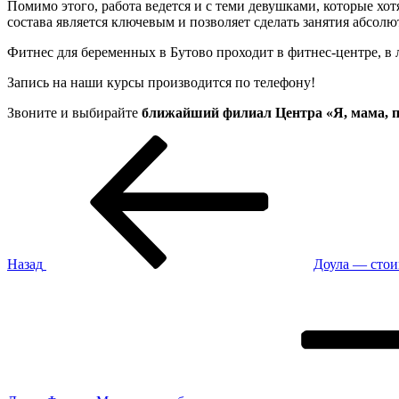
Помимо этого, работа ведется и с теми девушками, которые хо
состава является ключевым и позволяет сделать занятия абсол
Фитнес для беременных в Бутово проходит в фитнес-центре, в
Запись на наши курсы производится по телефону!
Звоните и выбирайте
ближайший филиал Центра «Я, мама, 
Навигация
Предыдущая
запись:
по
записям
Назад
Доула — стои
Следующая
запись