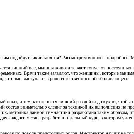
шкам подойдут такие занятия? Рассмотрим вопросы подробнее.
яется лишний вес, мышцы живота теряют тонус, от постоянных 
еременных. Врачи также заявляют, что женщины, которые занима
ов, которые выступают в роли естественного обезболивающего.
ный опыт, и тем, кто ленится лишний раз дойти до кухни, чтоб
ий состав внимательно следит за техникой их выполнения на п
, т.к. методика данной гимнастики разработана таким образом, 
: для каждого месяца разработан отдельный курс, в котором уч
ревогу по поводу предстоящих родов. Инструктор научит не то