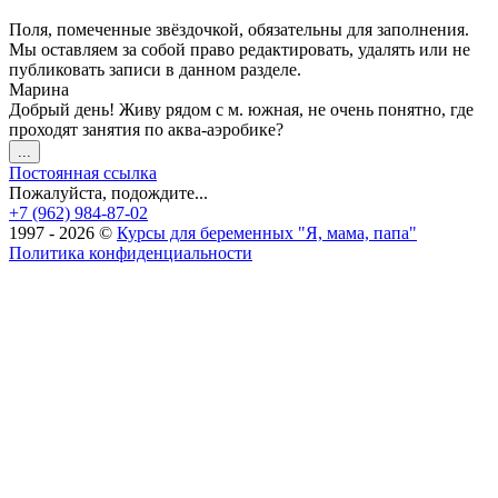
Поля, помеченные звёздочкой, обязательны для заполнения.
Мы оставляем за собой право редактировать, удалять или не
публиковать записи в данном разделе.
Марина
Добрый день! Живу рядом с м. южная, не очень понятно, где
проходят занятия по аква-аэробике?
Переключить
...
этот
Постоянная ссылка
метабокс
Пожалуйста, подождите...
в
+7 (962) 984-87-02
другое
1997 - 2026 ©
Курсы для беременных "Я, мама, папа"
состояние.
Политика конфиденциальности