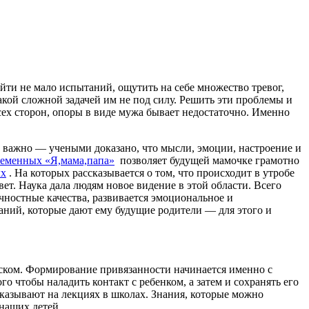
ойти не мало испытаний, ощутить на себе множество тревог,
акой сложной задачей им не под силу. Решить эти проблемы и
сех сторон, опоры в виде мужа бывает недостаточно. Именно
 важно — учеными доказано, что мысли, эмоции, настроение и
ременных «Я,мама,папа»
позволяет будущей мамочке грамотно
ых
. На которых рассказывается о том, что происходит в утробе
вет. Наука дала людям новое видение в этой области. Всего
ичностные качества, развивается эмоциональное и
наний, которые дают ему будущие родители — для этого и
еском. Формирование привязанности начинается именно с
го чтобы наладить контакт с ребенком, а затем и сохранять его
казывают на лекциях в школах. Знания, которые можно
 наших детей.