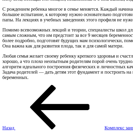
С рождением ребенка многое в семье меняется. Каждый начина
большое испытание, к которому нужно основательно подготови
папы. На лекциях в учебных заведениях этого профиля не нужн
Помимо всевозможных лекций и теории, специалисты школ дл
самым сложным, что им предстоит за все 9 месяцев беременно
более подробно, подготовят будущих мам психологически, пом
Она важна как для развития плода, так и для самой матери.
Любая семья желает своему ребенку крепкого здоровья и счастл
хорошо, а что плохо неопытным родителям порой очень трудно.
алгоритм идеального построения физических и личностных каче
Задача родителей — дать детям этот фундамент и построить на
беременных.
Навигация
Предыдущая
запись:
по
записям
Назад
Комплекс зан
Следующая