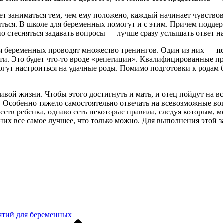
ет заниматься тем, чем ему положено, каждый начинает чувство
ться. В школе для беременных помогут и с этим. Причем подде
о стесняться задавать вопросы — лучше сразу услышать ответ на
я беременных проводят множество тренингов. Один из них —
п
сти. Это будет что-то вроде «репетиции». Квалифицированные п
огут настроиться на удачные роды. Помимо подготовки к родам
ивой жизни. Чтобы этого достигнуть и мать, и отец пойдут на в
 Особенно тяжело самостоятельно отвечать на всевозможные воп
ств ребенка, однако есть некоторые правила, следуя которым, 
 них все самое лучшее, что только можно. Для выполнения этой 
ятий для беременных