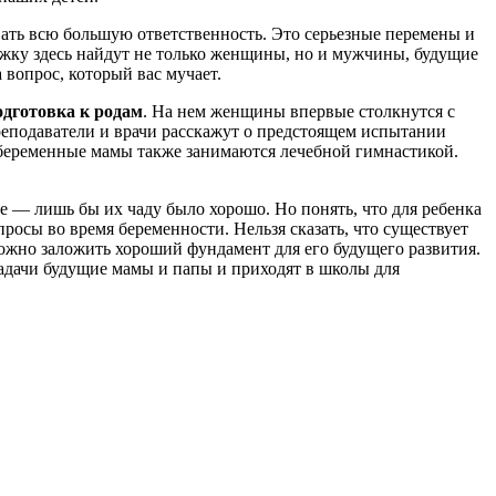
вать всю большую ответственность. Это серьезные перемены и
ржку здесь найдут не только женщины, но и мужчины, будущие
 вопрос, который вас мучает.
одготовка к родам
. На нем женщины впервые столкнутся с
реподаватели и врачи расскажут о предстоящем испытании
 беременные мамы также занимаются лечебной гимнастикой.
се — лишь бы их чаду было хорошо. Но понять, что для ребенка
росы во время беременности. Нельзя сказать, что существует
можно заложить хороший фундамент для его будущего развития.
задачи будущие мамы и папы и приходят в школы для