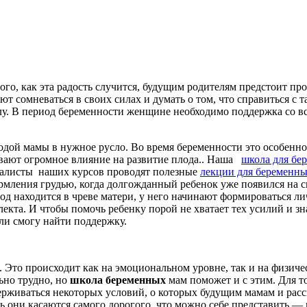
ого, как эта радость случится, будущим родителям предстоит пр
 сомневаться в своих силах и думать о том, что справиться с т
олу. В период беременности женщине необходимо поддержка со в
ой мамы в нужное русло. Во время беременности это особенно
вают огромное влияние на развитие плода.. Наша
школа для бе
циалисты наших курсов проводят полезные
лекции для беременн
ормления грудью, когда долгожданный ребенок уже появился на с
плод находится в чреве матери, у него начинают формироваться л
лекта. И чтобы помочь ребенку порой не хватает тех усилий и з
ли смогу найти поддержку.
. Это происходит как на эмоциональном уровне, так и на физич
ьно трудно, но
школа беременных
мам поможет и с этим. Для то
рживаться некоторых условий, о которых будущим мамам и расс
ь они касаются самого дорогого, что можно себе представить —