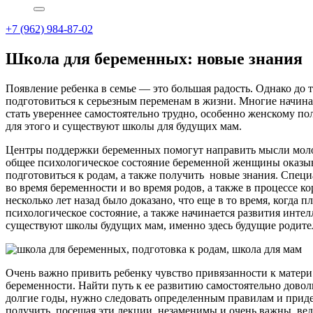
+7 (962) 984-87-02
Школа для беременных: новые знания
Появление ребенка в семье — это большая радость. Однако до т
подготовиться к серьезным переменам в жизни. Многие начинают
стать увереннее самостоятельно трудно, особенно женскому п
для этого и существуют школы для будущих мам.
Центры поддержки беременных помогут направить мысли молод
общее психологическое состояние беременной женщины оказы
подготовиться к родам, а также получить новые знания. Спе
во время беременности и во время родов, а также в процессе к
несколько лет назад было доказано, что еще в то время, когда 
психологическое состояние, а также начинается развития интел
существуют школы будущих мам, именно здесь будущие родите
Очень важно привить ребенку чувство привязанности к матери
беременности. Найти путь к ее развитию самостоятельно довол
долгие годы, нужно следовать определенным правилам и приде
получить, посещая эти лекции, незаменимы и очень важны, вед