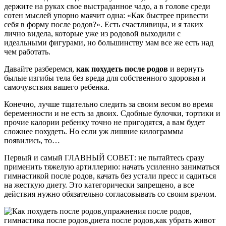
держите на руках свое выстраданное чадо, а в голове среди
сотен мыслей упорно маячит одна: «Как быстрее привести
себя в форму после родов?». Есть счастливицы, и я таких
лично видела, которые уже из родовой выходили с
идеальными фигурами, но большинству мам все же есть над
чем работать.
Давайте разберемся,
как похудеть после родов
и вернуть
былые изгибы тела без вреда для собственного здоровья и
самочувствия вашего ребенка.
Конечно, лучше тщательно следить за своим весом во время
беременности и не есть за двоих. Сдобные булочки, тортики и
прочие калории ребенку точно не пригодятся, а вам будет
сложнее похудеть. Но если уж лишние килограммы
появились, то…
Первый и самый ГЛАВНЫЙ СОВЕТ: не пытайтесь сразу
применить тяжелую артиллерию: начать усиленно заниматься
гимнастикой после родов, качать без устали пресс и садиться
на жесткую диету. Это категорически запрещено, а все
действия нужно обязательно согласовывать со своим врачом.