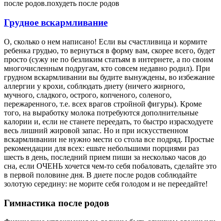
Грудное вскармливание
О, сколько о нем написано! Если вы счастливица и кормите
ребенка грудью, то вернуться в форму вам, скорее всего, будет
просто (сужу не по безликим статьям в интернете, а по своим
многочисленным подругам, кто совсем недавно родил). При
грудном вскармливании вы будите вынуждены, во избежание
аллергии у крохи, соблюдать диету (ничего жирного,
мучного, сладкого, острого, копченого, соленого,
пережаренного, т.е. всех врагов стройной фигуры). Кроме
того, на выработку молока потребуются дополнительные
калории и, если не станете переедать, то быстро израсходуете
весь лишний жировой запас. Но и при искусственном
вскармливании не нужно мести со стола все подряд. Простые
рекомендации для всех: ешьте небольшими порциями раз
шесть в день, последний прием пиши за несколько часов до
сна, если ОЧЕНЬ хочется чем-то себя побаловать, сделайте это
в первой половине дня. В диете после родов соблюдайте
золотую середину: не морите себя голодом и не переедайте!
Гимнастика после родов