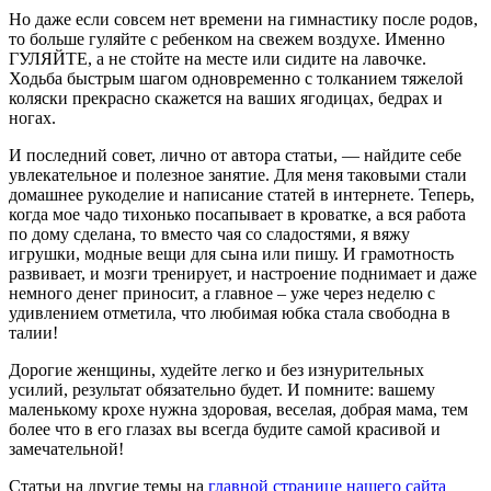
Но даже если совсем нет времени на гимнастику после родов,
то больше гуляйте с ребенком на свежем воздухе. Именно
ГУЛЯЙТЕ, а не стойте на месте или сидите на лавочке.
Ходьба быстрым шагом одновременно с толканием тяжелой
коляски прекрасно скажется на ваших ягодицах, бедрах и
ногах.
И последний совет, лично от автора статьи, — найдите себе
увлекательное и полезное занятие. Для меня таковыми стали
домашнее рукоделие и написание статей в интернете. Теперь,
когда мое чадо тихонько посапывает в кроватке, а вся работа
по дому сделана, то вместо чая со сладостями, я вяжу
игрушки, модные вещи для сына или пишу. И грамотность
развивает, и мозги тренирует, и настроение поднимает и даже
немного денег приносит, а главное – уже через неделю с
удивлением отметила, что любимая юбка стала свободна в
талии!
Дорогие женщины, худейте легко и без изнурительных
усилий, результат обязательно будет. И помните: вашему
маленькому крохе нужна здоровая, веселая, добрая мама, тем
более что в его глазах вы всегда будите самой красивой и
замечательной!
Статьи на другие темы на
главной странице нашего сайта