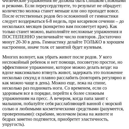
Физические упражнения не должны быть слишком сложными
и резкими. Если переусердствуете, то результат не обрадует:
количество молока станет меньше или оно пропадет вовсе.
После естественных родов без осложнений от гимнастики
следует воздержаться 6-8 недель, при кесаревом сечении – до
нескольких месяцев (конкретно вам посоветует врач). Как
только станет можно, выполняйте несложные упражнения и
ПОСТЕПЕННО увеличивайте число повторов. Достаточно
минут 20-30 в день. Гимнастику делайте ТОЛЬКО в хорошем
настроении, иначе толк от занятий будет нулевым.
Многих волнует, как убрать живот после родов. У кого
неспокойный ребенок и нет помощи, посоветую простое, но
эффективное упражнение, которое можно делать везде: на
вдохе максимально втянуть живот, задержать это положение
несколько секунд и плавно расслабить (повторять регулярно и
как можно чаще в день). Можно еще, лежа на спине,
несколько раз поднимать ноги. Со временем, если со
здоровьем все в порядке, перейти к более сложным
упражнениям на пресс. А вечером, когда папа занят с
малышом, побалуйте себя расслабляющей ванной с морской
солью и любимыми косметическими средствами (разумеется,
проверенными): скрабами, молочком (кожа на животе и
бедрах заметно подтянется, приобретет эластичность,
упругость).