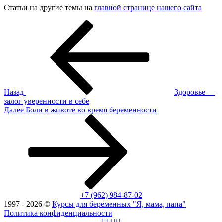
Статьи на другие темы на
главной странице нашего сайта
Навигация
Предыдущая
запись:
по
записям
Назад
Здоровье —
залог уверенности в себе
Следующая
Далее
Боли в животе во время беременности
запись
+7 (962) 984-87-02
1997 - 2026 ©
Курсы для беременных "Я, мама, папа"
Политика конфиденциальности