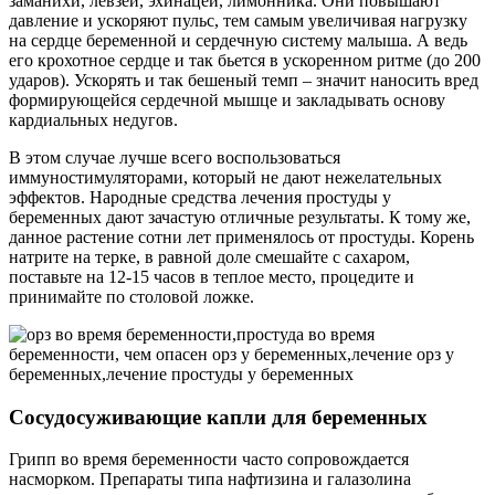
заманихи, левзеи, эхинацеи, лимонника. Они повышают
давление и ускоряют пульс, тем самым увеличивая нагрузку
на сердце беременной и сердечную систему малыша. А ведь
его крохотное сердце и так бьется в ускоренном ритме (до 200
ударов). Ускорять и так бешеный темп – значит наносить вред
формирующейся сердечной мышце и закладывать основу
кардиальных недугов.
В этом случае лучше всего воспользоваться
иммуностимуляторами, который не дают нежелательных
эффектов. Народные средства лечения простуды у
беременных дают зачастую отличные результаты. К тому же,
данное растение сотни лет применялось от простуды. Корень
натрите на терке, в равной доле смешайте с сахаром,
поставьте на 12-15 часов в теплое место, процедите и
принимайте по столовой ложке.
Сосудосуживающие капли для беременных
Грипп во время беременности часто сопровождается
насморком. Препараты типа нафтизина и галазолина