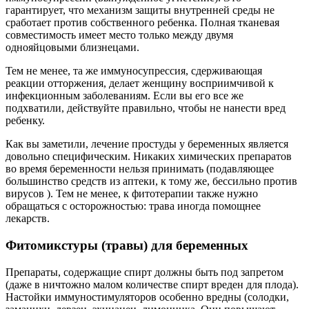
гарантирует, что механизм защиты внутренней среды не
сработает против собственного ребенка. Полная тканевая
совместимость имеет место только между двумя
однояйцовыми близнецами.
Тем не менее, та же иммуносупрессия, сдерживающая
реакции отторжения, делает женщину восприимчивой к
инфекционным заболеваниям. Если вы его все же
подхватили, действуйте правильно, чтобы не нанести вред
ребенку.
Как вы заметили, лечение простуды у беременных является
довольно специфическим. Никаких химических препаратов
во время беременности нельзя принимать (подавляющее
большинство средств из аптеки, к тому же, бессильно против
вирусов ). Тем не менее, к фитотерапии также нужно
обращаться с осторожностью: трава иногда помощнее
лекарств.
Фитомикстуры (травы) для беременных
Препараты, содержащие спирт должны быть под запретом
(даже в ничтожно малом количестве спирт вреден для плода).
Настойки иммуностимуляторов особенно вредны (солодки,