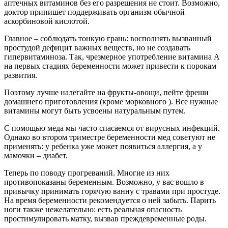
аптечных витаминов без его разрешения не стоит. Возможно,
доктор припишет поддерживать организм обычной
аскорбиновой кислотой.
Главное – соблюдать тонкую грань: восполнять вызванный
простудой дефицит важных веществ, но не создавать
гипервитаминоза. Так, чрезмерное употребление витамина А
на первых стадиях беременности может привести к порокам
развития.
Поэтому лучше налегайте на фрукты-овощи, пейте фреши
домашнего приготовления (кроме морковного ). Все нужные
витамины могут быть усвоены натуральным путем.
С помощью меда мы часто спасаемся от вирусных инфекций.
Однако во втором триместре беременности мед советуют не
применять: у ребенка уже может появиться аллергия, а у
мамочки – диабет.
Теперь по поводу прогреваний. Многие из них
противопоказаны беременным. Возможно, у вас вошло в
привычку принимать горячую ванну с травами при простуде.
На время беременности рекомендуется о ней забыть. Парить
ноги также нежелательно: есть реальная опасность
простимулировать матку, вызвав преждевременные роды.