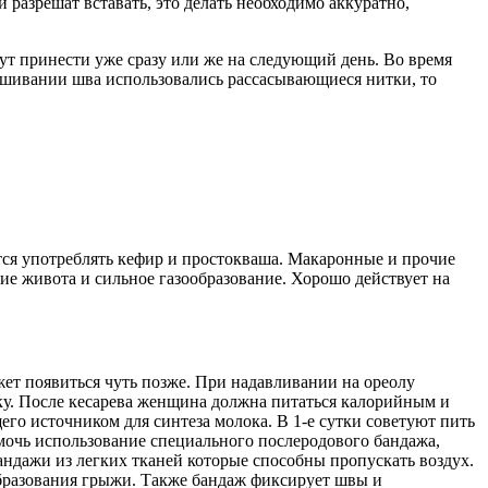
 разрешат вставать, это делать необходимо аккуратно,
ут принести уже сразу или же на следующий день. Во время
зашивании шва использовались рассасывающиеся нитки, то
ся употреблять кефир и простокваша. Макаронные и прочие
ие живота и сильное газообразование. Хорошо действует на
ет появиться чуть позже. При надавливании на ореолу
нку. После кесарева женщина должна питаться калорийным и
его источником для синтеза молока. В 1-е сутки советуют пить
помочь использование специального послеродового бандажа,
ндажи из легких тканей которые способны пропускать воздух.
образования грыжи. Также бандаж фиксирует швы и