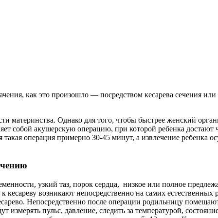
начения, как это произошло — посредством кесарева сечения ил
ти материнства. Однако для того, чтобы быстрее женский орган
ляет собой акушерскую операцию, при которой ребенка достают ч
 такая операция примерно 30-45 минут, а извлечение ребенка ос
ечению
менности, узкий таз, порок сердца, низкое или полное предлеж
ия к кесареву возникают непосредственно на самих естественных 
есарево. Непосредственно после операции родильницу помещают
т измерять пульс, давление, следить за температурой, состояни