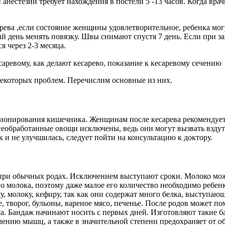
естезии требует нахождения в постели 5 -13 часов. Когда врачи
рева ,если состояние женщины удовлетворительное, ребенка мог
й день менять повязку. Швы снимают спустя 7 день. Если при 
 через 2-3 месяца.
некоторых проблем. Перечислим основные из них.
ионирования кишечника. Женщинам после кесарева рекомендует
необработанные овощи исключены, ведь они могут вызвать вздут
и не улучшилась, следует пойти на консультацию к доктору.
и при обычных родах. Исключением выступают сроки. Молоко мож
го молока, поэтому даже малое его количество необходимо ребе
, молоку, кефиру, так как они содержат много белка, выступающ
е, творог, бульоны, вареное мясо, печенье. После родов может 
. Бандаж начинают носить с первых дней. Изготовляют такие ба
плению мышц, а также в значительной степени предохраняет от 