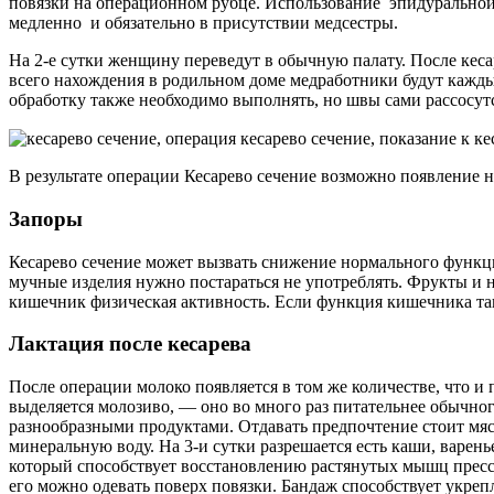
повязки на операционном рубце. Использование эпидуральной ан
медленно и обязательно в присутствии медсестры.
На 2-е сутки женщину переведут в обычную палату. После кеса
всего нахождения в родильном доме медработники будут кажды
обработку также необходимо выполнять, но швы сами рассосутся
В результате операции Кесарево сечение возможно появление 
Запоры
Кесарево сечение может вызвать снижение нормального функц
мучные изделия нужно постараться не употреблять. Фрукты и 
кишечник физическая активность. Если функция кишечника так 
Лактация после кесарева
После операции молоко появляется в том же количестве, что 
выделяется молозиво, — оно во много раз питательнее обычно
разнообразными продуктами. Отдавать предпочтение стоит мясу
минеральную воду. На 3-и сутки разрешается есть каши, варень
который способствует восстановлению растянутых мышц пресса
его можно одевать поверх повязки. Бандаж способствует укре