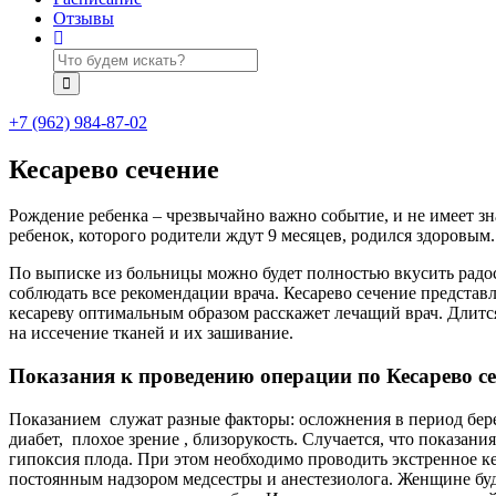
Отзывы
+7 (962) 984-87-02
Кесарево сечение
Рождение ребенка – чрезвычайно важно событие, и не имеет з
ребенок, которого родители ждут 9 месяцев, родился здоровым.
По выписке из больницы можно будет полностью вкусить радос
соблюдать все рекомендации врача. Кесарево сечение представ
кесареву оптимальным образом расскажет лечащий врач. Длится
на иссечение тканей и их зашивание.
Показания к проведению операции по Кесарево с
Показанием служат разные факторы: осложнения в период бере
диабет, плохое зрение , близорукость. Случается, что показан
гипоксия плода. При этом необходимо проводить экстренное к
постоянным надзором медсестры и анестезиолога. Женщине буду