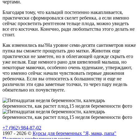
чертами.
Благодаря тому, что кальций постепенно накапливается,
практически сформировался скелет ребенка, а если именно
сейчас просветить рентгеном тельце плода, можно увидеть
все его косточки. Конечно, ради любопытства этого делать не
стоит.
Как изменились вы?На уровне семи-десяти сантиметров ниже
пупка вы сможете прощупать дно матки. Животик еще
практически не заметен, но в облегающей одежде скрыть его
уже нельзя. Еще немного рано для шевелений малыша, но
некоторые мамочки, особенно очень худенькие, утверждают,
что именно сейчас начали чувствовать первые движения
ребеночка. Если вы относитесь к большинству и еще не
различили эти едва заметные толчки, то через пару недель
обязательно их почувствуете.
+7 (962) 984-87-02
1997 - 2026 ©
Курсы для беременных "Я, мама, папа"
Политика конфиденциальности