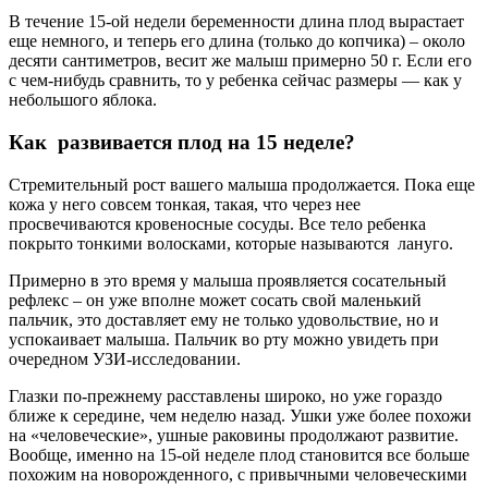
В течение 15-ой недели беременности длина плод вырастает
еще немного, и теперь его длина (только до копчика) – около
десяти сантиметров, весит же малыш примерно 50 г. Если его
с чем-нибудь сравнить, то у ребенка сейчас размеры — как у
небольшого яблока.
Как развивается плод на 15 неделе?
Стремительный рост вашего малыша продолжается. Пока еще
кожа у него совсем тонкая, такая, что через нее
просвечиваются кровеносные сосуды. Все тело ребенка
покрыто тонкими волосками, которые называются лануго.
Примерно в это время у малыша проявляется сосательный
рефлекс – он уже вполне может сосать свой маленький
пальчик, это доставляет ему не только удовольствие, но и
успокаивает малыша. Пальчик во рту можно увидеть при
очередном УЗИ-исследовании.
Глазки по-прежнему расставлены широко, но уже гораздо
ближе к середине, чем неделю назад. Ушки уже более похожи
на «человеческие», ушные раковины продолжают развитие.
Вообще, именно на 15-ой неделе плод становится все больше
похожим на новорожденного, с привычными человеческими